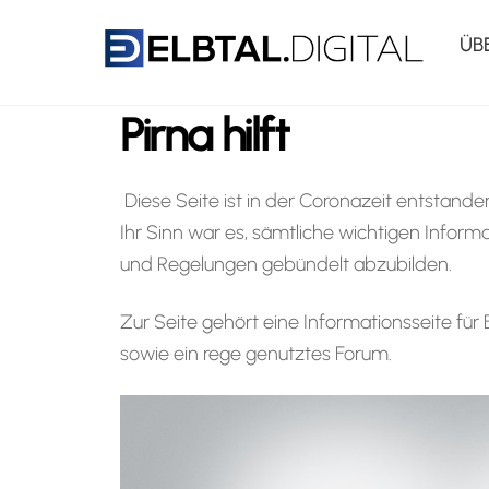
Skip
ÜB
to
content
Pirna hilft
Diese Seite ist in der Coronazeit entstande
Ihr Sinn war es, sämtliche wichtigen Informa
und Regelungen gebündelt abzubilden.
Zur Seite gehört eine Informationsseite fü
sowie ein rege genutztes Forum.